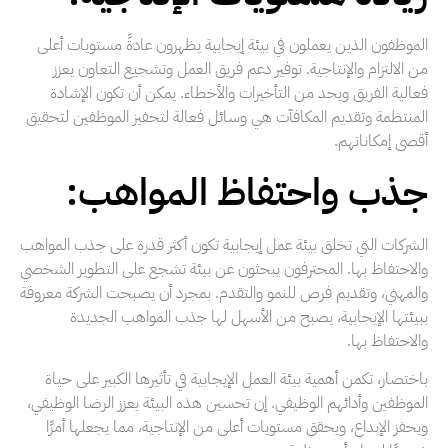
الموظفون الذين يعملون في بيئة إيجابية يظهرون عادةً مستويات أعلى
من الالتزام والإنتاجية. توفير دعم فريق العمل وتشجيع التعاون يعزز
فعالية الفريق ويحد من التأخيرات والأخطاء. يمكن أن تكون الإشادة
المنتظمة وتقديم المكافآت هي وسائل فعالة لتحفيز الموظفين لتحقيق
أقصى إمكاناتهم.
جذب واحتفاظ المواهب:
الشركات التي تخلق بيئة عمل إيجابية تكون أكثر قدرة على جذب المواهب
والاحتفاظ بها. المحترفون يبحثون عن بيئة تشجع على التطوير الشخصي
والمهني، وتقديم فرص للنمو والتقدم. بمجرد أن يصبحت الشركة معروفة
ببيئتها الإيجابية، يصبح من الأسهل لها جذب المواهب الجديدة
والاحتفاظ بها.
باختصار، تكمن أهمية بيئة العمل الإيجابية في تأثيرها الكبير على حياة
الموظفين وأدائهم الوظيفي. إن تحسين هذه البيئة يعزز الرضا الوظيفي،
ويحفز الإبداع، ويحقق مستويات أعلى من الإنتاجية، مما يجعلها أمرًا