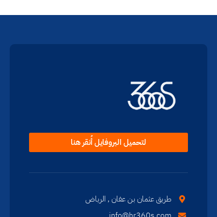
لتحميل البروفايل أُنقر هنا
طريق عثمان بن عفان , الرياض
info@hr360s.com