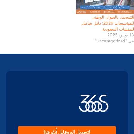
التسجيل بالعنوان الوطني
للمؤسسات 2026: دليل شامل
للمنشآت السعودية
13 يوليو، 2026
في "Uncategorized"
لتحميل البروفايل أُنقر هنا