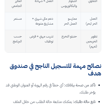
التعاوني
الدبلوم
العمل + شهادة
المقرر
والبكالوريوس
الجامعي
العمل
ممارسو
دعم مالي شهري +
مستمر
الحر (بحر)
العمل الحر
مشاريع متنوعة
تطوير
حديثو التخرج
تدريب مهني + فرص
حسب
الخريجين
توظيف
البرنامج
(تمهير)
نصائح مهمة للتسجيل الناجح في صندوق
هدف
تأكد من صحة بياناتك:
أي خطأ في رقم الهوية أو العنوان الوطني قد
يؤخر طلبك.
تابع حالة طلبك:
يمكنك متابعة حالة الطلب من خلال الملف