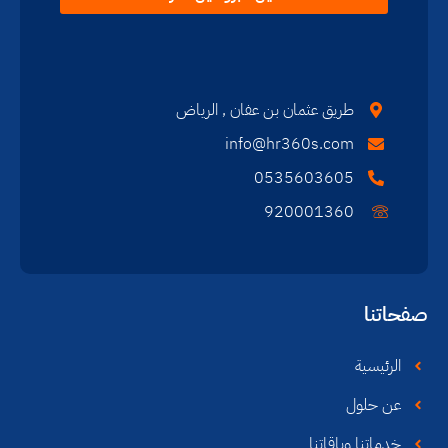
طريق عثمان بن عفان , الرياض
info@hr360s.com
0535603605
920001360
صفحاتنا
الرئيسية
عن حلول
خدماتنا وباقاتنا