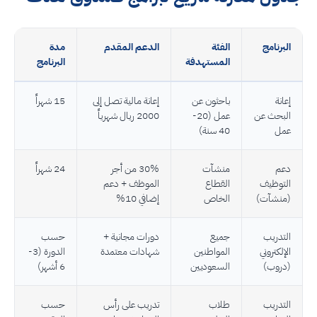
البرنامج
الفئة
الدعم المقدم
مدة
المستهدفة
البرنامج
إعانة
باحثون عن
إعانة مالية تصل إلى
15 شهراً
البحث عن
عمل (20-
2000 ريال شهرياً
عمل
40 سنة)
دعم
منشآت
30% من أجر
24 شهراً
التوظيف
القطاع
الموظف + دعم
(منشآت)
الخاص
إضافي 10%
التدريب
جميع
دورات مجانية +
حسب
الإلكتروني
المواطنين
شهادات معتمدة
الدورة (3-
(دروب)
السعوديين
6 أشهر)
التدريب
طلاب
تدريب على رأس
حسب