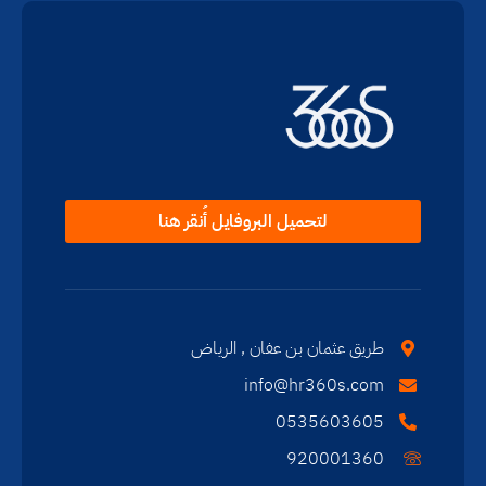
لتحميل البروفايل أُنقر هنا
طريق عثمان بن عفان , الرياض
info@hr360s.com
0535603605
920001360