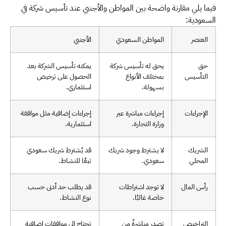
فيما يلي مقارنة واضحة بين المواطن والأجنبي عند تأسيس شركة في
السعودية:
العنصر
المواطن السعودي
الأجنبي
حق
يحق له تأسيس شركة
يمكنه تأسيس الشركة بعد
التأسيس
بمختلف الأنواع
الحصول على ترخيص
بسهولة.
استثماري.
الإجراءات
إجراءات مباشرة عبر
إجراءات إضافية مثل موافقة
وزارة التجارة.
استثمارية.
الشريك
لا يشترط وجود شريك
قد يُشترط شريك سعودي
المحلي
سعودي.
تبعًا للنشاط.
رأس المال
لا توجد اشتراطات
قد يطلب حد أدنى حسب
خاصة غالبًا.
نوع النشاط.
التراخيص
تصدر مباشرةً من
تحتاج إلى موافقات إضافية