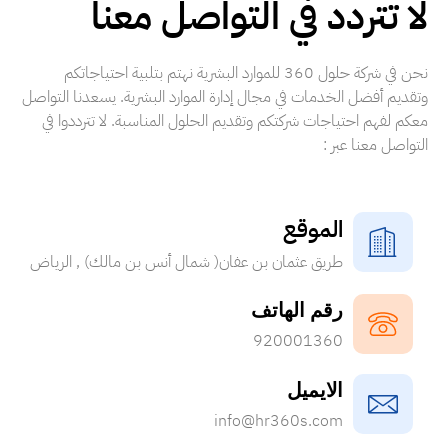
لا تتردد في التواصل معنا
نحن في شركة حلول 360 للموارد البشرية نهتم بتلبية احتياجاتكم
وتقديم أفضل الخدمات في مجال إدارة الموارد البشرية. يسعدنا التواصل
معكم لفهم احتياجات شركتكم وتقديم الحلول المناسبة. لا تترددوا في
التواصل معنا عبر :
الموقع
طريق عثمان بن عفان( شمال أنس بن مالك) , الرياض
رقم الهاتف
920001360
الايميل
info@hr360s.com