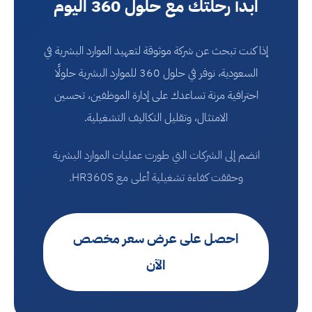
ابدأ رحلتك مع حلول 360 اليوم
إذا كنت تبحث عن شركة موثوقة لتعهيد الموارد البشرية في
السعودية، نوفر في حلول 360 للموارد البشرية حلولًا
احترافية مرنة تساعدك على إدارة الموظفين، تحسين
الامتثال، وتقليل التكاليف التشغيلية.
انضم إلى الشركات التي طورت عمليات الموارد البشرية
وحققت كفاءة تشغيلية أعلى مع HR360S.
احصل على عرض سعر مخصص
الآن