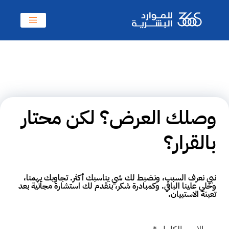
وصلك العرض؟ لكن محتار
بالقرار؟
نبي نعرف السبب، ونضبط لك شي يناسبك أكثر. تجاوبك يهمنا،
وخلي علينا الباقي. وكمبادرة شكر، بنقدم لك استشارة مجانية بعد
تعبئة الاستبيان.