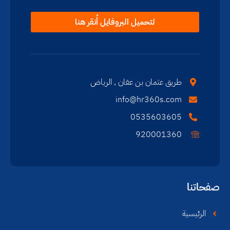
لتحميل البروفايل أُنقر هنا
طريق عثمان بن عفان , الرياض
info@hr360s.com
0535603605
920001360
صفحاتنا
الرئيسية